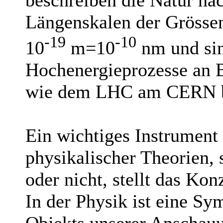
Längenskalen der Grösse
-19
-10
10
m=10
nm und sin
Hochenergieprozesse an 
wie dem LHC am CERN be
Ein wichtiges Instrument
physikalischer Theorien, s
oder nicht, stellt das Ko
In der Physik ist eine Sy
Objekts unserer Anschau